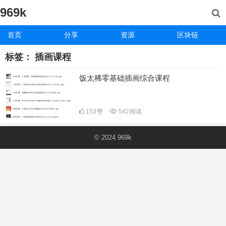
969k
首页
分享
资源
区块链
标签：
插画课程
饭太稀零基础插画综合课程
153
赞
542
阅读
© 2024
969k