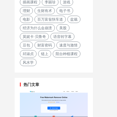
插画课程
李丽珍
游戏
理财
生财有术
电子书
电影
百万富翁快车道
盆栽
经济为什么会崩溃
美股
莫妮卡·贝鲁奇
语音转字幕
豆包
财富密码
速度与激情
邱淑贞
链上
阳台种植课程
风水学
热门文章