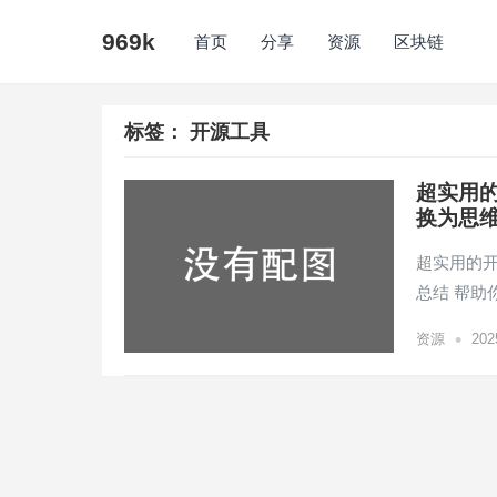
969k
首页
分享
资源
区块链
标签：
开源工具
超实用的
换为思
超实用的开源
总结 帮助
•
资源
20